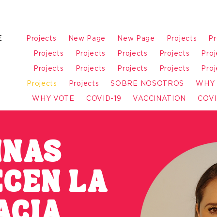
Projects
New Page
New Page
Projects
Pr
Projects
Projects
Projects
Projects
Proj
Projects
Projects
Projects
Projects
Proj
Projects
Projects
SOBRE NOSOTROS
WHY
WHY VOTE
COVID-19
VACCINATION
COVI
INAS
CEN LA
ACIA