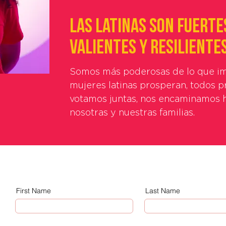
Las latinas son fuerte
valientes y resilientes
Somos más poderosas de lo que i
mujeres latinas prosperan, todos 
votamos juntas, nos encaminamos h
nosotras y nuestras familias.
First Name
Last Name