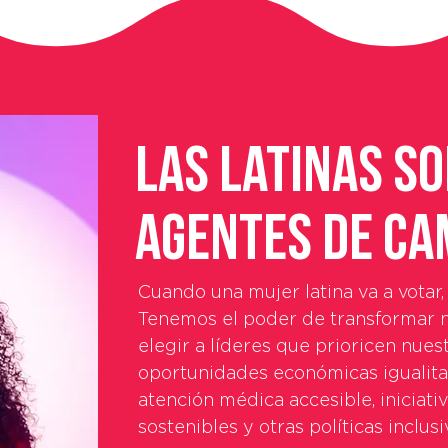
Las latinas s
agentes de ca
Cuando una mujer latina va a votar, 
Tenemos el poder de transformar 
elegir a líderes que prioricen nues
oportunidades económicas igualitar
atención médica accesible, iniciati
sostenibles y otras políticas inclusi