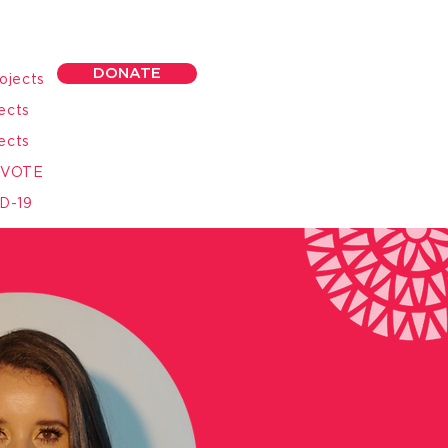
DONATE
ojects
ects
ects
 VOTE
D-19