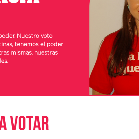
poder. Nuestro voto
tinas, tenemos el poder
tras mismas, nuestras
des.
 a votar