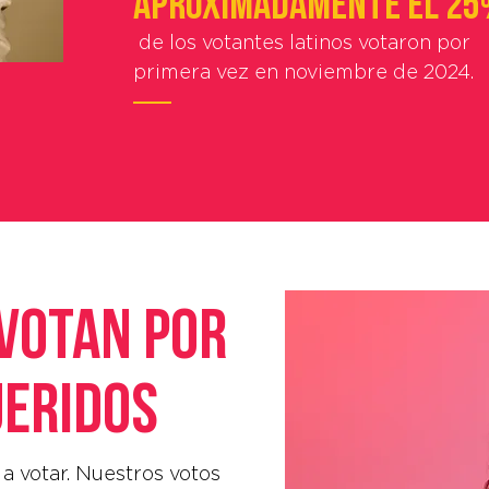
Aproximadamente el 2
de los votantes latinos votaron por
primera vez en noviembre de 2024.
 votan por
ueridos
 a votar. Nuestros votos