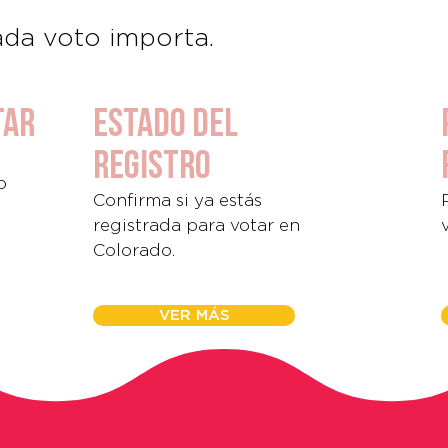
ada voto importa.
tar
Estado del
registro
o
Confirma si ya estás
registrada para votar en
Colorado.
VER MÁS